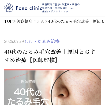
新宿駅南口徒歩4分東京・新宿の
美容外科・
美容皮膚科 Pono
clinic（ポノクリニック）
TOP
>
美容整形コラム
>
40代のたるみ毛穴改善｜原因
しわ・たるみ治療
2025.07.29
40代のたるみ毛穴改善｜原因とおす
すめ治療【医師監修】