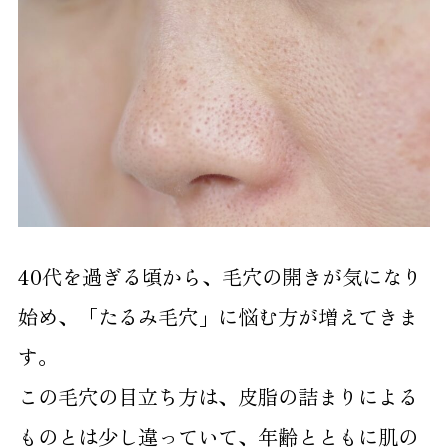
2.2
生活習慣の見直し
2.3
セルフケアだけでは限界がある？
3
美容医療によるたるみ毛穴の根本改善
3.1
HIFU
3.2
ポテンツァ
40代を過ぎる頃から、毛穴の開きが気になり
3.3
ルビーフラクショナルレーザー
始め、「たるみ毛穴」に悩む方が増えてきま
3.4
メソナJ
す。
4
治療を検討する際の判断ポイント
この毛穴の目立ち方は、皮脂の詰まりによる
ものとは少し違っていて、年齢とともに肌の
4.1
この治療は自分の肌にあっているか