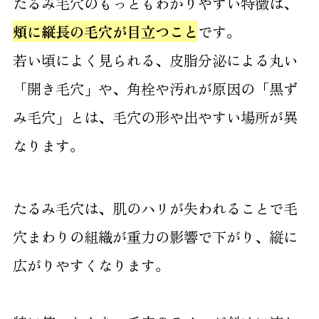
たるみ毛穴のもっともわかりやすい特徴は、
すか？
頬に縦長の毛穴が目立つこと
です。
7.2
Q.毛穴治療は痛みがありますか？
若い頃によく見られる、皮脂分泌による丸い
7.3
Q.毛穴治療後にメイクはできますか？
「開き毛穴」や、角栓や汚れが原因の「黒ず
み毛穴」とは、毛穴の形や出やすい場所が異
7.4
Q.ニキビ跡にもメソナJは効果があります
か？
なります。
8
たるみ毛穴を改善したい方は当院へご相談を
たるみ毛穴は、肌のハリが失われることで毛
穴まわりの組織が重力の影響で下がり、縦に
広がりやすくなります。