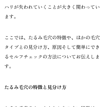
ハリが失われていくことが大きく関わってい
4.2
どのくらいの頻度で治療が必要か
ます。
4.3
安全性やリスクは受け入れられるか
ここでは、たるみ毛穴の特徴や、ほかの毛穴
5
たるみ毛穴の再発防止とアフターケア
タイプとの見分け方、原因そして簡単にでき
6
Pono clinicが提供するたるみ毛穴治療
るセルフチェックの方法についてお伝えしま
6.1
メソナJ
す。
6.2
こんな方にメソナJはおすすめ
たるみ毛穴の特徴と見分け方
7
たるみ毛穴改善に関するよくある質問
7.1
Q.たるみ毛穴はスキンケアだけで治りま