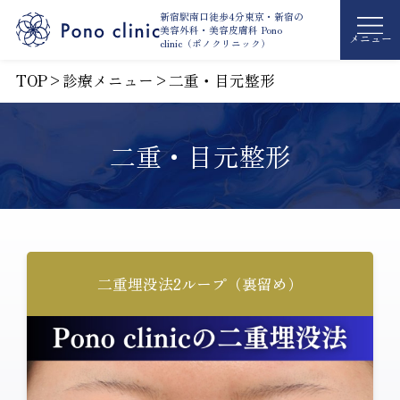
新宿駅南口徒歩4分東京・新宿の
美容外科・
美容皮膚科 Pono
メニュー
clinic（ポノクリニック）
TOP
>
診療メニュー
>
二重・目元整形
二重・目元整形
二重埋没法2ループ（裏留め）