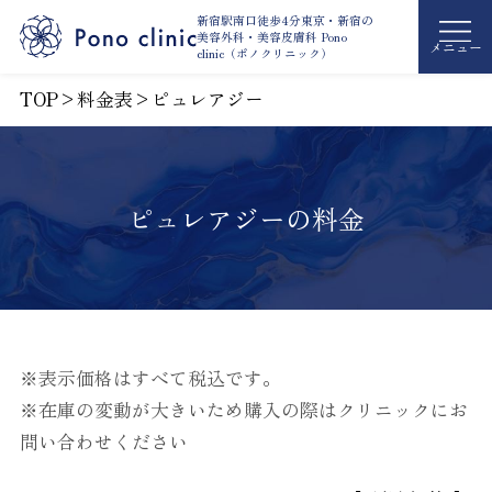
新宿駅南口徒歩4分東京・新宿の
美容外科・
美容皮膚科 Pono
メニュー
clinic（ポノクリニック）
TOP
>
料金表
>
ピュレアジー
ピュレアジーの料金
※表示価格はすべて税込です。
※在庫の変動が大きいため購入の際はクリニックにお
問い合わせください