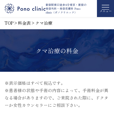
新宿駅南口徒歩4分東京・新宿の
美容外科・
美容皮膚科 Pono
メニュー
clinic（ポノクリニック）
TOP
>
料金表
>
クマ治療
クマ治療の料金
※表示価格はすべて税込です。
※患者様の状態や手術の内容によって、手術料金が異
なる場合がありますので、ご来院された際に、ドクタ
ーか女性カウンセラーにご相談下さい。