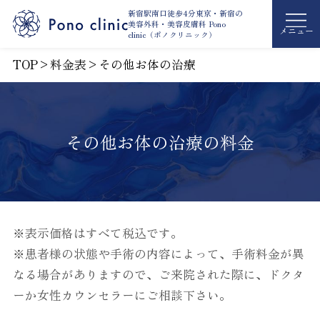
新宿駅南口徒歩4分東京・新宿の
美容外科・
美容皮膚科 Pono
メニュー
clinic（ポノクリニック）
TOP
>
料金表
>
その他お体の治療
その他お体の治療の料金
※表示価格はすべて税込です。
※患者様の状態や手術の内容によって、手術料金が異
なる場合がありますので、ご来院された際に、ドクタ
ーか女性カウンセラーにご相談下さい。