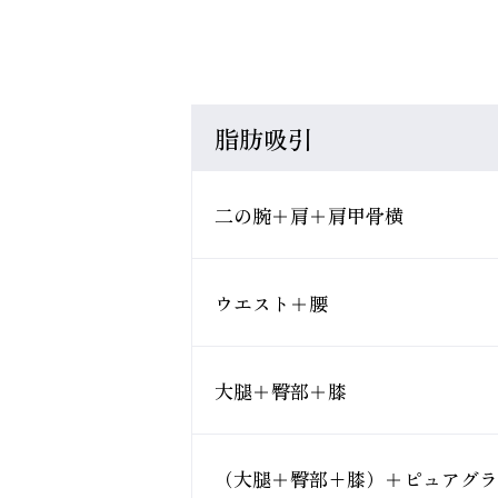
脂肪吸引
二の腕＋肩＋肩甲骨横
ウエスト＋腰
大腿＋臀部＋膝
（大腿＋臀部+膝）＋ピュアグラ