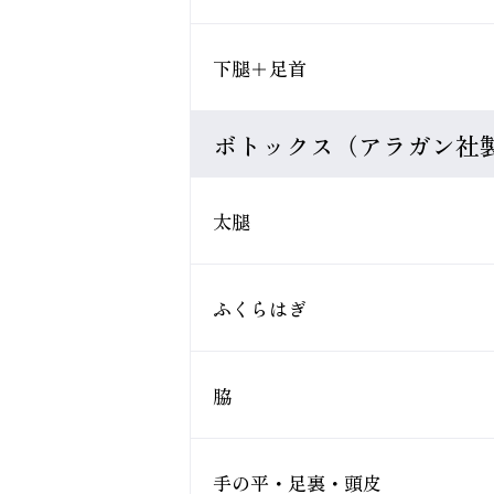
下腿＋足首
ボトックス（アラガン社
太腿
ふくらはぎ
脇
手の平・足裏・頭皮