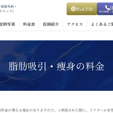
0
の
美容外科・
Web予約
ノクリニック）
受付時間 / 1
症例写真
料金表
医師紹介
アクセス
よくあるご
脂肪吸引・痩身の料金
術料金が異なる場合がありますので、ご来院された際に、ドクターか女