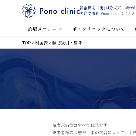
新宿駅南口徒歩4分東京・新宿
美容皮膚科 Pono
clinic（ポ
診療メニュー
ポノクリニックについて
TOP
>
料金表
>
脂肪吸引・痩身
※表示価格はすべて税込です。
※患者様の状態や手術の内容によって、手