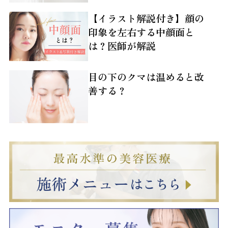
門医取得
【イラスト解説付き】顔の
2017年1月
湘南美容クリニック福岡院
印象を左右する中顔面と
2017年6月
湘南美容クリニック熊本院 院
は？医師が解説
長
2018年11月
湘南美容クリニック立川院 院
目の下のクマは温めると改
長
善する？
2022年
美容外科に専念するため皮膚
科学会認定皮膚科専門医を更
新せず
2022年5月
日本美容外科学会認定美容外
科専門医取得
2023年2月
Pono clinic(ポノクリニック)開
業
資格・所属学会