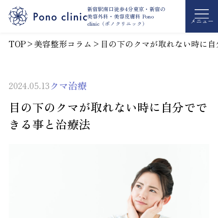
新宿駅南口徒歩4分東京・新宿の
美容外科・
美容皮膚科 Pono
メニュー
clinic（ポノクリニック）
TOP
>
美容整形コラム
>
目の下のクマが取れない時に自
クマ治療
2024.05.13
目の下のクマが取れない時に自分でで
きる事と治療法