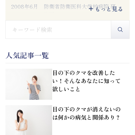
2008年6月
防衛省防衛医科大学校病院 研
もっと見る
修医
2010年6月
防衛省航空自衛隊下甑島分屯
基地 衛生小隊長
2011年8月
防衛省航空幕僚監部 首席衛生
官付
人気記事一覧
2011年11月
防衛省防衛医科大学校病院 皮
膚科
目の下のクマを改善した
い！そんなあなたに知って
2014年4月
医療法人社団医凰会
欲しいこと
2015年5月
清水富士山病院 院長
2015年12月
川崎中央クリニック 副院長
目の下のクマが消えないの
2016年3月
福岡博多駅前通中央クリニッ
は何かの病気と関係あり？
ク 院長
2016年
日本皮膚科学会認定皮膚科専