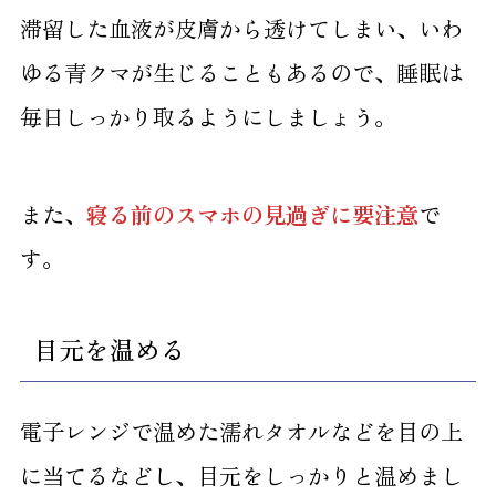
滞留した血液が皮膚から透けてしまい、いわ
2.4
レーザー治療
ゆる青クマが生じることもあるので、睡眠は
3
【まとめ】目の下のクマ対策：家庭でのケア
毎日しっかり取るようにしましょう。
と美容クリニックでの治療法
また、
寝る前のスマホの見過ぎに要注意
で
す。
目元を温める
電子レンジで温めた濡れタオルなどを目の上
に当てるなどし、目元をしっかりと温めまし