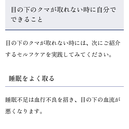
1.4
鉄分・ビタミンCをよく取る
目の下のクマが取れない時に自分で
できること
1.5
紫外線対策を行う
1.6
保湿ケアを行う
目の下のクマが取れない時には、次にご紹介
1.7
やさしくクレンジング・洗顔をする
するセルフケアを実践してみてください。
2
目の下のクマが取れない時に美容クリニック
でできること
睡眠をよく取る
2.1
裏ハムラ法
睡眠不足は血行不良を招き、目の下の血流が
2.2
ヒアルロン酸注入
悪くなります。
2.3
脂肪注入