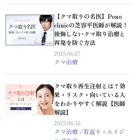
【クマ取りの名医】Pono
clinicの芝容平医師が解説！
後悔しないクマ取り治療と
再発を防ぐ方法
2025.06.27
クマ治療
クマ取り再生注射とは？効
果・リスク・向いている人
をわかりやすく解説【医師
解説】
2025.06.16
クマ治療
/
若返り・エイジ